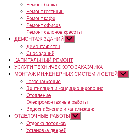
Ремонт банка
Ремонт гостиниц
Ремонт кафе
Ремонт офисов
Ремонт салонов красоты
ДЕМОНТАЖ ЗДАНИЙ
Показывать
подменю
Демонтаж стен
Снос зданий
КАПИТАЛЬНЫЙ РЕМОНТ
УСЛУГИ ТЕХНИЧЕСКОГО ЗАКАЗЧИКА
МОНТАЖ ИНЖЕНЕРНЫХ СИСТЕМ И СЕТЕЙ
Показы
подме
Газоснабжение
Вентиляция и кондиционирование
Отопление
Электромонтажные работы
Водоснабжение и канализация
ОТДЕЛОЧНЫЕ РАБОТЫ
Показывать
подменю
Отделка потолков
Установка дверей