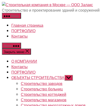
Перейти
Строит
к
компан
Cтроительство и проектирование зданий и сооружений
содержимому
в
Меню
Москве
Главная страница
-
ПОРТФОЛИО
ООО
Контакты
Залакс
Меню
Закрыть меню
О КОМПАНИИ
Контакты
ПОРТФОЛИО
ОБЪЕКТЫ СТРОИТЕЛЬСТВА
Показывать
подменю
Строительство заводов
Строительство больниц
Строительство коттеджей
Строительство магазинов
Строительство многоэтажных домов