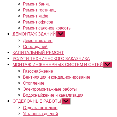
Ремонт банка
Ремонт гостиниц
Ремонт кафе
Ремонт офисов
Ремонт салонов красоты
ДЕМОНТАЖ ЗДАНИЙ
Показывать
подменю
Демонтаж стен
Снос зданий
КАПИТАЛЬНЫЙ РЕМОНТ
УСЛУГИ ТЕХНИЧЕСКОГО ЗАКАЗЧИКА
МОНТАЖ ИНЖЕНЕРНЫХ СИСТЕМ И СЕТЕЙ
Показы
подме
Газоснабжение
Вентиляция и кондиционирование
Отопление
Электромонтажные работы
Водоснабжение и канализация
ОТДЕЛОЧНЫЕ РАБОТЫ
Показывать
подменю
Отделка потолков
Установка дверей