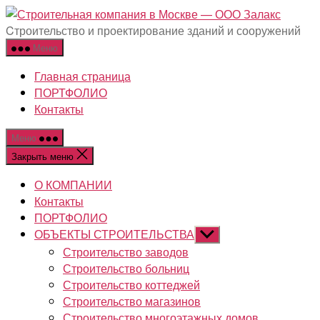
Перейти
Строит
к
компан
Cтроительство и проектирование зданий и сооружений
содержимому
в
Меню
Москве
Главная страница
-
ПОРТФОЛИО
ООО
Контакты
Залакс
Меню
Закрыть меню
О КОМПАНИИ
Контакты
ПОРТФОЛИО
ОБЪЕКТЫ СТРОИТЕЛЬСТВА
Показывать
подменю
Строительство заводов
Строительство больниц
Строительство коттеджей
Строительство магазинов
Строительство многоэтажных домов