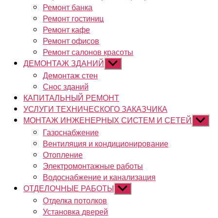
Ремонт банка
Ремонт гостиниц
Ремонт кафе
Ремонт офисов
Ремонт салонов красоты
ДЕМОНТАЖ ЗДАНИЙ
Показывать
подменю
Демонтаж стен
Снос зданий
КАПИТАЛЬНЫЙ РЕМОНТ
УСЛУГИ ТЕХНИЧЕСКОГО ЗАКАЗЧИКА
МОНТАЖ ИНЖЕНЕРНЫХ СИСТЕМ И СЕТЕЙ
Показы
подме
Газоснабжение
Вентиляция и кондиционирование
Отопление
Электромонтажные работы
Водоснабжение и канализация
ОТДЕЛОЧНЫЕ РАБОТЫ
Показывать
подменю
Отделка потолков
Установка дверей