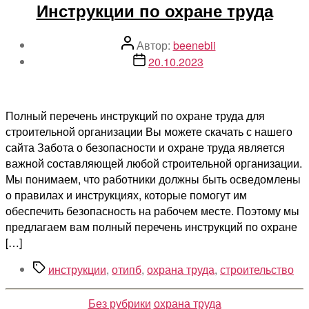
Инструкции по охране труда
Автор
Автор:
beenebii
записи
Дата
20.10.2023
записи
Полный перечень инструкций по охране труда для
строительной организации Вы можете скачать с нашего
сайта Забота о безопасности и охране труда является
важной составляющей любой строительной организации.
Мы понимаем, что работники должны быть осведомлены
о правилах и инструкциях, которые помогут им
обеспечить безопасность на рабочем месте. Поэтому мы
предлагаем вам полный перечень инструкций по охране
[…]
Метки
инструкции
,
отипб
,
охрана труда
,
строительство
Рубрики
Без рубрики
охрана труда