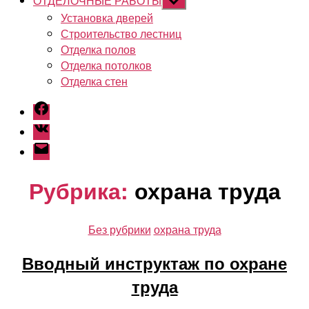
ОТДЕЛОЧНЫЕ РАБОТЫ
Показывать
подменю
Установка дверей
Строительство лестниц
Отделка полов
Отделка потолков
Отделка стен
Facebook
Vk
Email
Рубрика:
охрана труда
Рубрики
Без рубрики
охрана труда
Вводный инструктаж по охране
труда