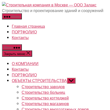
Перейти
Строит
к
компан
Cтроительство и проектирование зданий и сооружений
содержимому
в
Меню
Москве
Главная страница
-
ПОРТФОЛИО
ООО
Контакты
Залакс
Меню
Закрыть меню
О КОМПАНИИ
Контакты
ПОРТФОЛИО
ОБЪЕКТЫ СТРОИТЕЛЬСТВА
Показывать
подменю
Строительство заводов
Строительство больниц
Строительство коттеджей
Строительство магазинов
Строительство многоэтажных домов